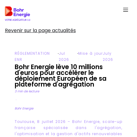
Revenir sur la page actualités
·
·
RÉGLEMENTATION
Jul
Mise à jour
July
ENR
2026
:
2026
Bohr Energie lève 10 millions
d'euros pour accélérer le
déploiement Européen de sa
plateforme d'agrégation
3 min de lecture
·
Bohr Energie
Toulouse, 8 juillet 2026 – Bohr Energie, scale-up
française spécialisée dans l'agrégation,
l'optimisation et la gestion d'actifs renouvelables