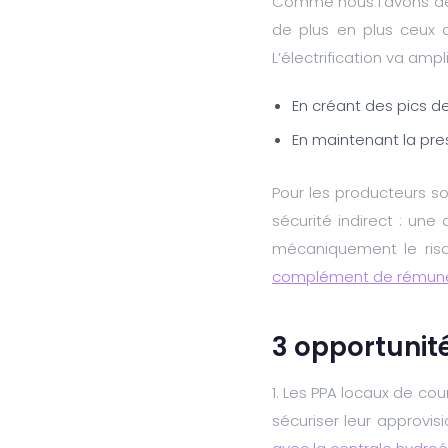
Comme nous l’avons dé
de plus en plus ceux 
L’électrification va am
En créant des pics d
En maintenant la pres
Pour les producteurs s
sécurité indirect : une
mécaniquement le risqu
complément de rémunéra
3 opportunit
1. Les PPA locaux de cou
sécuriser leur approvi