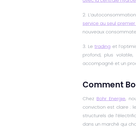
avec la centrale hydroé
2. L’autoconsommation 
service au seul premier
nouveaux consommateur
3. Le
trading
et l’optim
profond, plus volatile
accompagné et un prod
Comment Bo
Chez
Bohr Energie
, no
conviction est claire :
structurels de l’électri
dans un marché qui ch