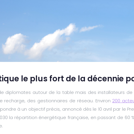
itique le plus fort de la décennie p
 de diplomates autour de la table mais des installateurs d
e recharge, des gestionnaires de réseau. Environ
200 acte
pondre à un objectif précis, annoncé dès le 10 avril par le Pr
i 2030 la répartition énergétique française, en passant de 60 
e.