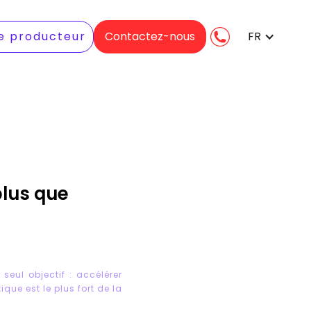
e producteur
Contactez-nous
FR
plus que
eul objectif : accélérer
ique est le plus fort de la
.