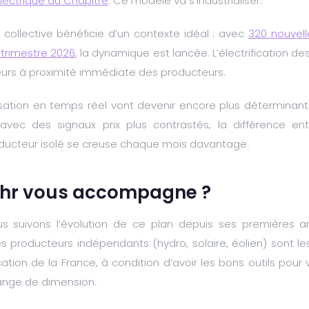
lectrique du Chapitre
. Ce modèle va s’industrialiser.
collective bénéficie d’un contexte idéal : avec
320 nouvell
 trimestre 2026
, la dynamique est lancée. L’électrification d
s à proximité immédiate des producteurs.
isation en temps réel vont devenir encore plus déterminan
, avec des signaux prix plus contrastés, la différence e
ucteur isolé se creuse chaque mois davantage.
hr vous accompagne ?
us suivons l’évolution de ce plan depuis ses premières a
 les producteurs indépendants (hydro, solaire, éolien) sont le
fication de la France, à condition d’avoir les bons outils pour 
ange de dimension.