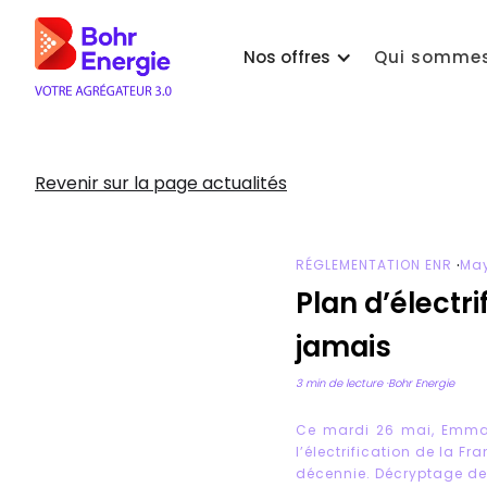
Nos offres
Qui sommes
Revenir sur la page actualités
·
RÉGLEMENTATION ENR
Ma
Plan d’électri
jamais
3 min de lecture
·
Bohr Energie
Ce mardi 26 mai, Emmanu
l’électrification de la Fr
décennie. Décryptage des