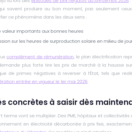
jà vu lors des
épisodes de prix négatifs du printemps 2026
:
qui savent produire au bon moment, pas seulement ceux q
plifier ce phénomène dans les deux sens :
e valeur importants aux bonnes heures
sion sur les heures de surproduction solaire en milieu de jo
ous
complément de rémunération
, le plan électrification re
 demande plus forte tire les prix de marché à la hausse su
e de primes négatives à reverser à l’État, tels que redé
tion entrée en vigueur le 1er mai 2026
.
és concrètes à saisir dès mainten
rt terme vont se multiplier. Des PME, hôpitaux et collectivit
sionnement en électricité décarbonée à prix fixe, exacteme