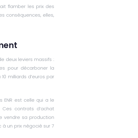
it flamber les prix des
es conséquences, elles,
ement
 de deux leviers massifs :
ues pour décarboner la
 10 milliards d’euros par
 ENR est celle qui a le
s. Ces contrats d’achat
 de vendre sa production
à un prix négocié sur 7