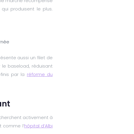
 le marché récompense
ui produisent le plus.
urnée
présente aussi un filet de
r le baseload, réduisant
finis par la
réforme du
ant
és cherchent activement à
nt comme l’
hôpital d’Albi