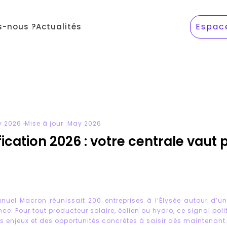
Espac
-nous ?
Actualités
·
y 2026
Mise à jour :
May 2026
fication 2026 : votre centrale vaut 
el Macron réunissait 200 entreprises à l’Élysée autour d’un s
ance. Pour tout producteur solaire, éolien ou hydro, ce signal polit
 enjeux et des opportunités concrètes à saisir dès maintenant